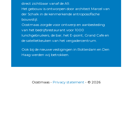
direct zichtbaar vanaf de A9.
Het gebouw is ontworpen door architect Marcel van
der Schalk in de kenmerkende antroposofische
bouwstijl.
Oostmaas zorgde voor ontwerp en aanbesteding
van het bedrijfsrestaurant voor 1000
lunchgebruikers, de bar, het E-point, Grand Cafe en
de satellietkeuken van het vergadercentrum.
Ook bij de nieuwe vestigingen in Rotterdam en Den
Haag werden wij betrokken.
Oostmaas -
Privacy statement
- © 2026