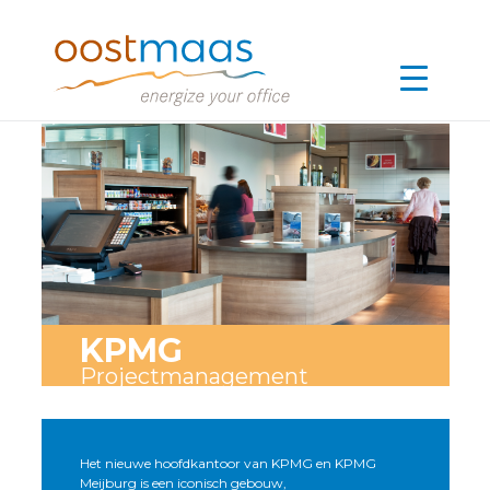
KPMG
Projectmanagement
Het nieuwe hoofdkantoor van KPMG en KPMG
Meijburg is een iconisch gebouw,