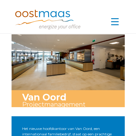
Van Oord
Projectmanagement
Het nieuwe hoofdkantoor van Van Oord, een
internationaal familiebedrijf, staat op een prachtige