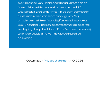
plek: naast de Van Brienenoordbrug, direct aan de
Maas. Het maritieme karakter van het bedrijf
weerspiegelt zich onder meer in de bamboe vloeren
die de indruk van een scheepsdek geven. Wij
ontwierpen het free-flow uitgiftegebied voor de ca.
650 lunchgebruikers en de coffeecorner op de eerste
verdieping. In opdracht van Dura Vermeer deden wij
tevens de begeleiding van de uitvoering en de
oplevering.
Oostmaas -
Privacy statement
- © 2026